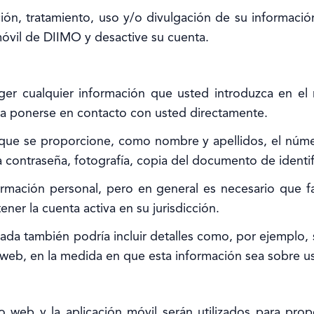
ón, tratamiento, uso y/o divulgación de su información
n móvil de DIIMO y desactive su cuenta.
oger cualquier información que usted introduzca en e
para ponerse en contacto con usted directamente.
 que se proporcione, como nombre y apellidos, el número
a contraseña, fotografía, copia del documento de identif
mación personal, pero en general es necesario que fa
ner la cuenta activa en su jurisdicción.
da también podría incluir detalles como, por ejemplo, su
io web, en la medida en que esta información sea sobre u
io web y la aplicación móvil serán utilizados para prop